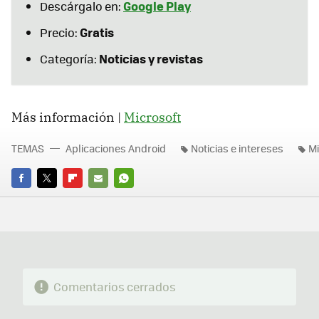
Google Play
Descárgalo en:
Gratis
Precio:
Noticias y revistas
Categoría:
Más información |
Microsoft
TEMAS
Aplicaciones Android
Noticias e intereses
Mi
FACEBOOK
TWITTER
FLIPBOARD
E-
WHATSAPP
MAIL
Comentarios cerrados