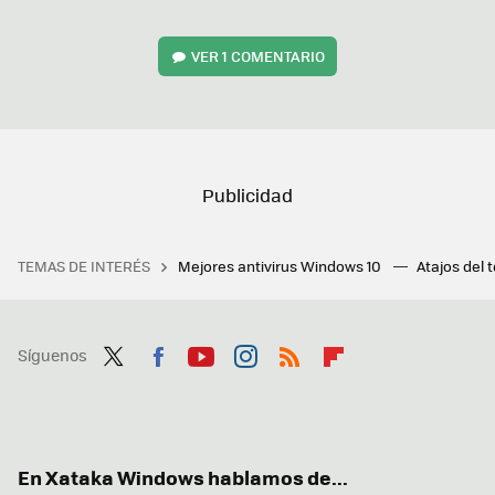
VER
1 COMENTARIO
TEMAS DE INTERÉS
Mejores antivirus Windows 10
Atajos del 
Síguenos
Twit
Fac
You
Inst
RSS
Flip
ter
ebo
tub
agr
boa
ok
e
am
rd
En Xataka Windows hablamos de...