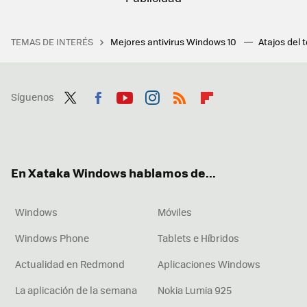
TEMAS DE INTERÉS
Mejores antivirus Windows 10
Atajos del 
Síguenos
Twit
Fac
You
Inst
RSS
Flip
ter
ebo
tub
agr
boa
ok
e
am
rd
En Xataka Windows hablamos de...
Windows
Móviles
Windows Phone
Tablets e Híbridos
Actualidad en Redmond
Aplicaciones Windows
La aplicación de la semana
Nokia Lumia 925