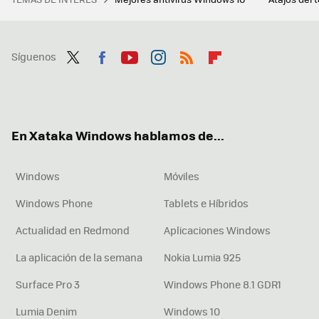
Síguenos
Twit
Fac
You
Inst
RSS
Flip
ter
ebo
tub
agr
boa
ok
e
am
rd
En Xataka Windows hablamos de...
Windows
Móviles
Windows Phone
Tablets e Híbridos
Actualidad en Redmond
Aplicaciones Windows
La aplicación de la semana
Nokia Lumia 925
Surface Pro 3
Windows Phone 8.1 GDR1
Lumia Denim
Windows 10