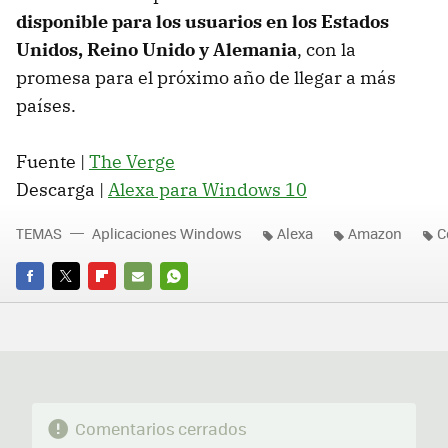
disponible para los usuarios en los Estados
Unidos, Reino Unido y Alemania
, con la
promesa para el próximo año de llegar a más
países.
Fuente |
The Verge
Descarga |
Alexa para Windows 10
TEMAS
Aplicaciones Windows
Alexa
Amazon
C
FACEBOOK
TWITTER
FLIPBOARD
E-
WHATSAPP
MAIL
Comentarios cerrados