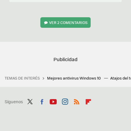
VER
2 COMENTARIOS
TEMAS DE INTERÉS
Mejores antivirus Windows 10
Atajos del 
Síguenos
Twit
Fac
You
Inst
RSS
Flip
ter
ebo
tub
agr
boa
ok
e
am
rd