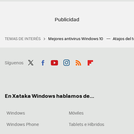
TEMAS DE INTERÉS
Mejores antivirus Windows 10
Atajos del 
Síguenos
Twit
Fac
You
Inst
RSS
Flip
ter
ebo
tub
agr
boa
ok
e
am
rd
En Xataka Windows hablamos de...
Windows
Móviles
Windows Phone
Tablets e Híbridos