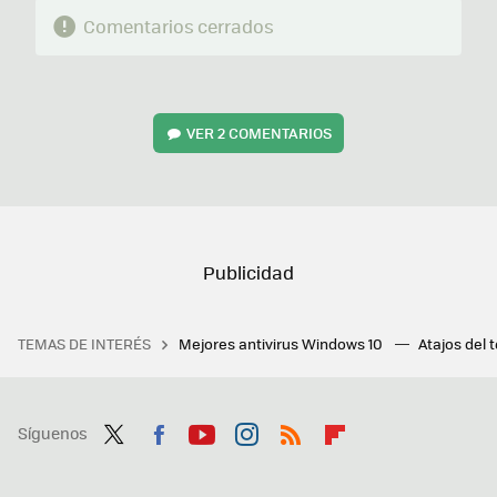
Comentarios cerrados
VER
2 COMENTARIOS
TEMAS DE INTERÉS
Mejores antivirus Windows 10
Atajos del 
Síguenos
Twit
Fac
You
Inst
RSS
Flip