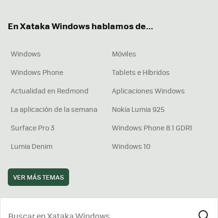
ter
ebo
tub
agr
boa
ok
e
am
rd
En Xataka Windows hablamos de...
Windows
Móviles
Windows Phone
Tablets e Híbridos
Actualidad en Redmond
Aplicaciones Windows
La aplicación de la semana
Nokia Lumia 925
Surface Pro 3
Windows Phone 8.1 GDR1
Lumia Denim
Windows 10
VER MÁS TEMAS