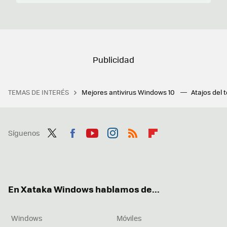
TEMAS DE INTERÉS
Mejores antivirus Windows 10
Atajos del 
Síguenos
Twit
Fac
You
Inst
RSS
Flip
ter
ebo
tub
agr
boa
ok
e
am
rd
En Xataka Windows hablamos de...
Windows
Móviles