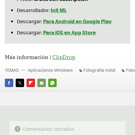
Init ML
Desarrollador:
Para Android en Google Play
Descargar:
Para iOS en App Store
Descargar:
Más información |
ClipDrop
TEMAS
Aplicaciones Windows
Fotografía móvil
Foto
FACEBOOK
TWITTER
FLIPBOARD
E-
WHATSAPP
MAIL
Comentarios cerrados