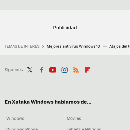
TEMAS DE INTERÉS
Mejores antivirus Windows 10
Atajos del 
Síguenos
Twit
Fac
You
Inst
RSS
Flip
ter
ebo
tub
agr
boa
ok
e
am
rd
En Xataka Windows hablamos de...
Windows
Móviles
Windows Phone
Tablets e Híbridos