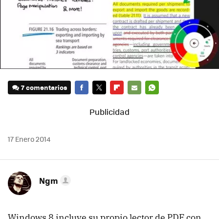
7 comentarios
FACEBOOK
TWITTER
FLIPBOARD
E-
WHATSAPP
MAIL
17 Enero 2014
Ngm
Windows 8 incluye su propio lector de PDF con