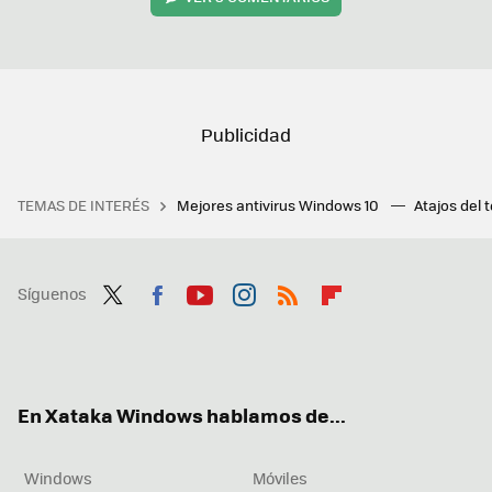
TEMAS DE INTERÉS
Mejores antivirus Windows 10
Atajos del 
Síguenos
Twit
Fac
You
Inst
RSS
Flip
ter
ebo
tub
agr
boa
ok
e
am
rd
En Xataka Windows hablamos de...
Windows
Móviles