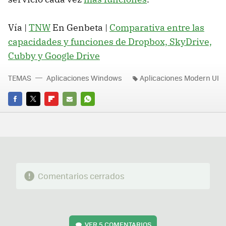
Vía |
TNW
En Genbeta |
Comparativa entre las
capacidades y funciones de Dropbox, SkyDrive,
Cubby y Google Drive
TEMAS
Aplicaciones Windows
Aplicaciones Modern UI
FACEBOOK
TWITTER
FLIPBOARD
E-
WHATSAPP
MAIL
Comentarios cerrados
VER
5 COMENTARIOS