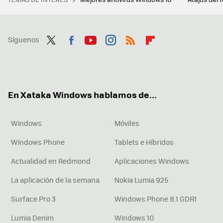
Síguenos
Twit
Fac
You
Inst
RSS
Flip
ter
ebo
tub
agr
boa
ok
e
am
rd
En Xataka Windows hablamos de...
Windows
Móviles
Windows Phone
Tablets e Híbridos
Actualidad en Redmond
Aplicaciones Windows
La aplicación de la semana
Nokia Lumia 925
Surface Pro 3
Windows Phone 8.1 GDR1
Lumia Denim
Windows 10