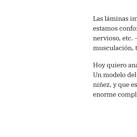
Las láminas i
estamos confor
nervioso, etc.
musculación, t
Hoy quiero ana
Un modelo del 
niñez, y que e
enorme comple