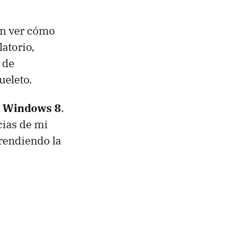
an ver cómo
atorio,
 de
ueleto.
a Windows 8
.
cias de mi
prendiendo la