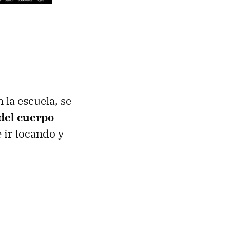
la escuela, se
del cuerpo
e ir tocando y