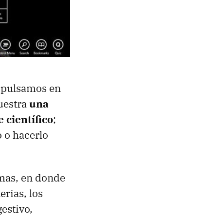
i pulsamos en
muestra
una
 científico
;
 o hacerlo
emas, en donde
erias, los
gestivo,