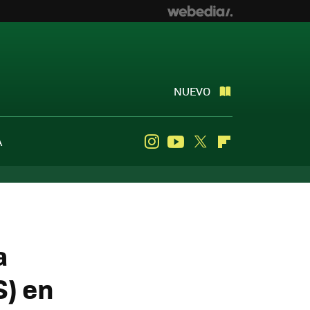
NUEVO
A
Instagram
Youtube
Twitter
Flipboard
a
S) en