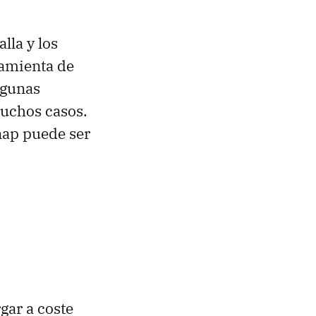
lla y los
amienta de
lgunas
muchos casos.
ap puede ser
gar a coste