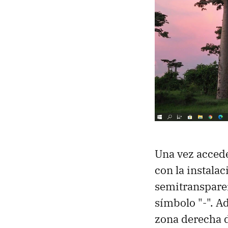
Una vez acced
con la instala
semitransparen
símbolo "-". A
zona derecha d