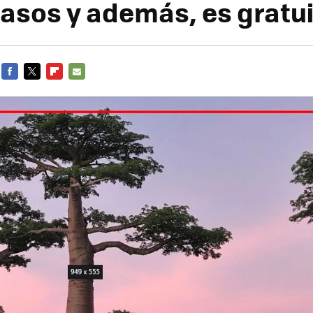
asos y además, es gratu
FACEBOOK
TWITTER
FLIPBOARD
E-
MAIL