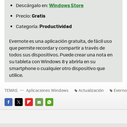
Windows Store
Descárgalo en:
Gratis
Precio:
Productividad
Categoría:
Evernote es una aplicación gratuita, de fácil uso
que permite recordar y compartir a través de
todos sus dispositivos. Puede crear una nota en
su tableta con Windows 8 y abrirla en su
smartphone o cualquier otro dispositivo que
utilice.
TEMAS
Aplicaciones Windows
Actualización
Everno
FACEBOOK
TWITTER
FLIPBOARD
E-
WHATSAPP
MAIL