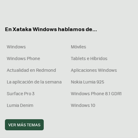
Twit
Fac
You
Inst
RSS
Flip
ter
ebo
tub
agr
boa
ok
e
am
rd
En Xataka Windows hablamos de...
Windows
Móviles
Windows Phone
Tablets e Híbridos
Actualidad en Redmond
Aplicaciones Windows
La aplicación de la semana
Nokia Lumia 925
Surface Pro 3
Windows Phone 8.1 GDR1
Lumia Denim
Windows 10
VER MÁS TEMAS