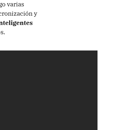
go varias
cronización y
nteligentes
s.