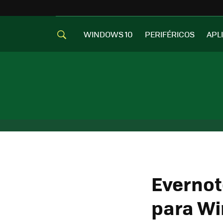
WINDOWS 10
PERIFÉRICOS
APL
Evernot
para W