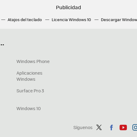
Atajos del teclado
Licencia Windows 10
Descargar Window
ué tarjeta gráfica tengo
Fórmulas Excel
DirectX
Fondos W
OneDrive
Nuevos Surface
..
Windows Phone
Aplicaciones
Windows
Surface Pro 3
Windows 10
Síguenos
Twit
Fac
You
In