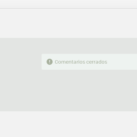
FACEBOOK
TWITTER
FLIPBOARD
E-
MAIL
Comentarios cerrados