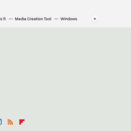
s 11
Media Creation Tool
Windows
indows
WhatsApp para ordenador
st
RSS
Flip