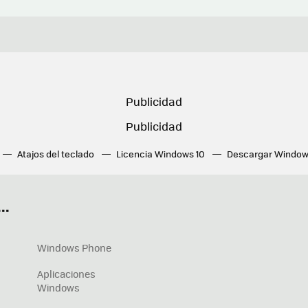
Atajos del teclado
Licencia Windows 10
Descargar Window
ué tarjeta gráfica tengo
Fórmulas Excel
DirectX
Fondos W
OneDrive
Nuevos Surface
..
Windows Phone
Aplicaciones
Windows