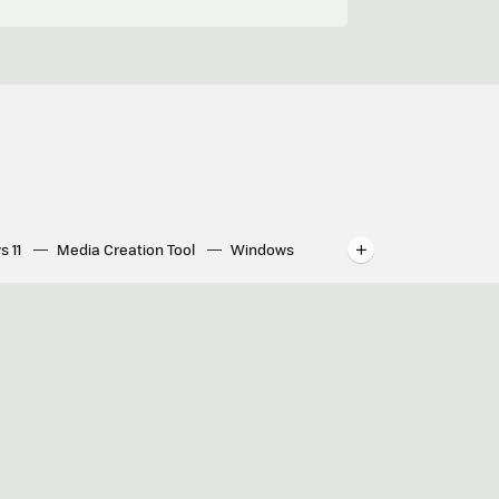
s 11
Media Creation Tool
Windows
indows
WhatsApp para ordenador