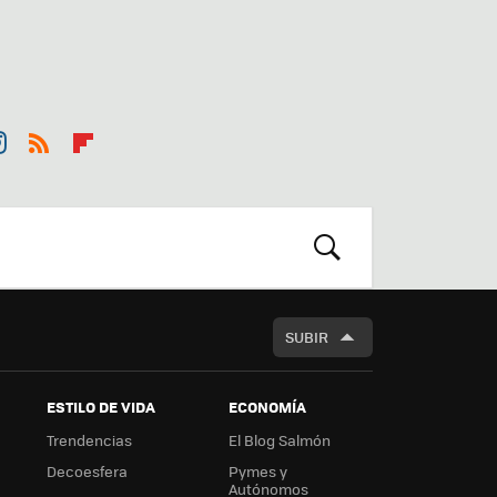
st
RSS
Flip
r
boa
m
rd
BUSCAR
SUBIR
ESTILO DE VIDA
ECONOMÍA
Trendencias
El Blog Salmón
Decoesfera
Pymes y
Autónomos