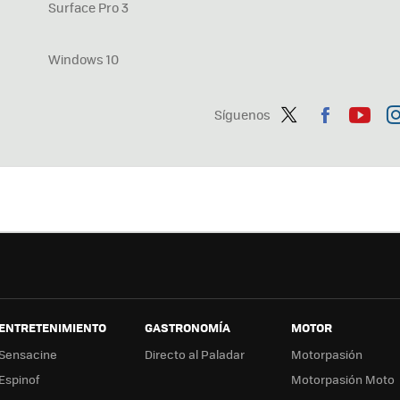
Surface Pro 3
Windows 10
Síguenos
Twit
Fac
You
In
ter
ebo
tub
ag
ok
e
a
ENTRETENIMIENTO
GASTRONOMÍA
MOTOR
Sensacine
Directo al Paladar
Motorpasión
Espinof
Motorpasión Moto