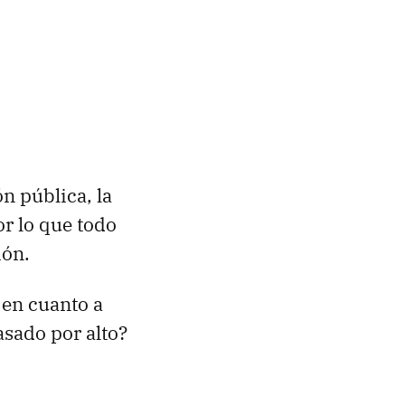
ón pública, la
or lo que todo
ión.
 en cuanto a
asado por alto?