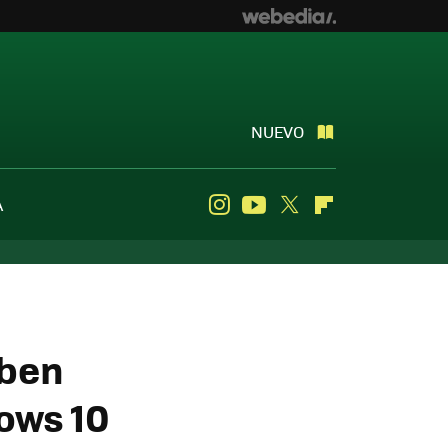
NUEVO
A
Instagram
Youtube
Twitter
Flipboard
iben
ows 10