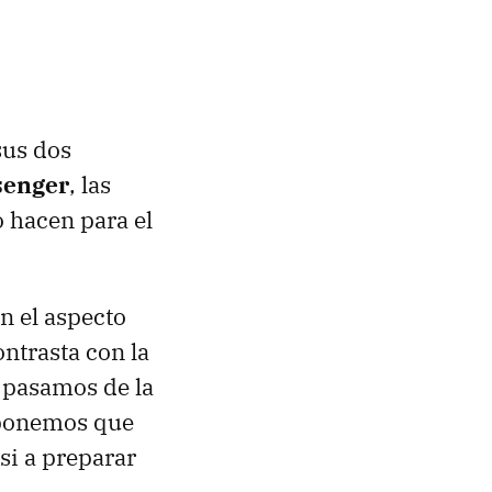
sus dos
senger
, las
 hacen para el
n el aspecto
ontrasta con la
 pasamos de la
uponemos que
si a preparar