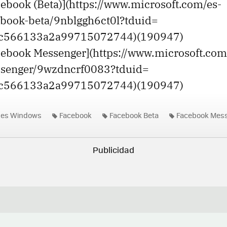
cebook (Beta)](https://www.microsoft.com/es-
cebook-beta/9nblggh6ct0l?tduid=
ac566133a2a99715072744)(190947)
acebook Messenger](https://www.microsoft.com
ssenger/9wzdncrf0083?tduid=
ac566133a2a99715072744)(190947)
nes Windows
Facebook
Facebook Beta
Facebook Mes