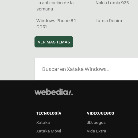
La aplicación de la
Nokia Lumia 925
semana
Windows Phone 8.1
Lumia Denim
GDR1
VER MÁS TEMAS
TECNOLOGÍA
VIDEOJUEGOS
Xataka
3DJuegos
Xataka Móvil
Vida Extra