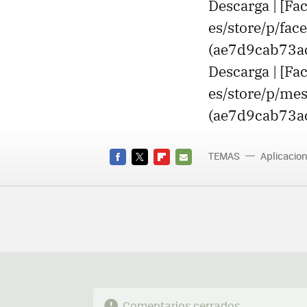
Descarga | [Fa
es/store/p/fa
(ae7d9cab73
Descarga | [F
es/store/p/me
(ae7d9cab73
TEMAS
Aplicacio
FACEBOOK
TWITTER
FLIPBOARD
E-
MAIL
Comentarios cerrados