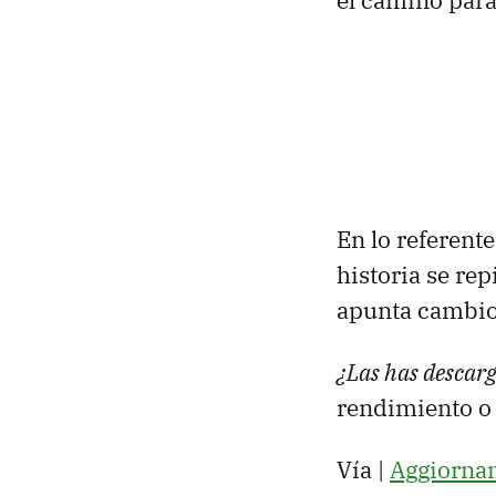
el camino para
En lo referent
historia se rep
apunta cambios
¿Las has descar
rendimiento o 
Vía |
Aggiorna