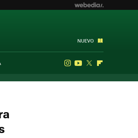
NUEVO
A
Instagram
Youtube
Twitter
Flipboard
ra
s