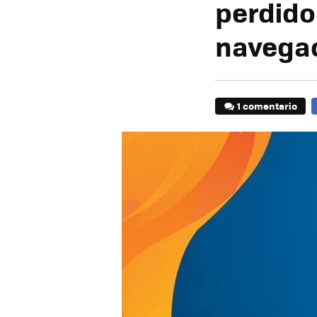
perdido
navega
1 comentario