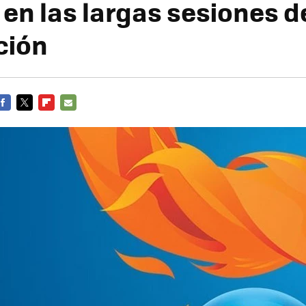
 en las largas sesiones d
ción
FACEBOOK
TWITTER
FLIPBOARD
E-
MAIL