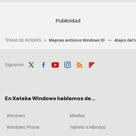
TEMAS DE INTERÉS
Mejores antivirus Windows 10
Atajos del 
Síguenos
Twit
Fac
You
Inst
RSS
Flip
ter
ebo
tub
agr
boa
ok
e
am
rd
En Xataka Windows hablamos de...
Windows
Móviles
Windows Phone
Tablets e Híbridos