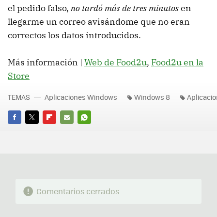
el pedido falso,
no tardó más de tres minutos
en
llegarme un correo avisándome que no eran
correctos los datos introducidos.
Más información |
Web de Food2u
,
Food2u en la
Store
TEMAS
Aplicaciones Windows
Windows 8
Aplicaci
FACEBOOK
TWITTER
FLIPBOARD
E-
WHATSAPP
MAIL
Comentarios cerrados