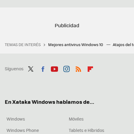
TEMAS DE INTERÉS
Mejores antivirus Windows 10
Atajos del 
Síguenos
Twit
Fac
You
Inst
RSS
Flip
ter
ebo
tub
agr
boa
ok
e
am
rd
En Xataka Windows hablamos de...
Windows
Móviles
Windows Phone
Tablets e Híbridos