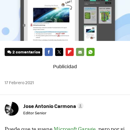
2 comentarios
FACEBOOK
TWITTER
FLIPBOARD
E-
WHATSAPP
MAIL
17 Febrero 2021
Jose Antonio Carmona
Editor Senior
Puede que te suene
Microsoft Garage
, pero por si