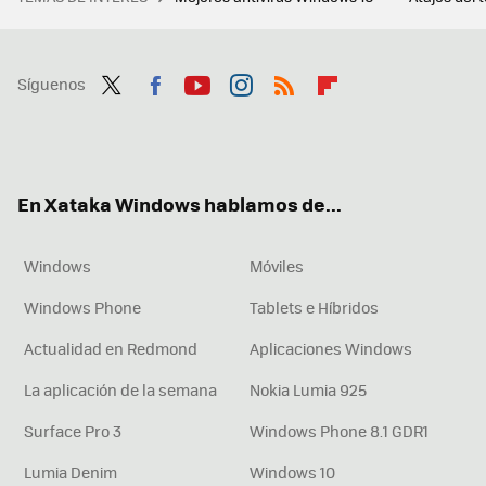
Síguenos
Twit
Fac
You
Inst
RSS
Flip
ter
ebo
tub
agr
boa
ok
e
am
rd
En Xataka Windows hablamos de...
Windows
Móviles
Windows Phone
Tablets e Híbridos
Actualidad en Redmond
Aplicaciones Windows
La aplicación de la semana
Nokia Lumia 925
Surface Pro 3
Windows Phone 8.1 GDR1
Lumia Denim
Windows 10