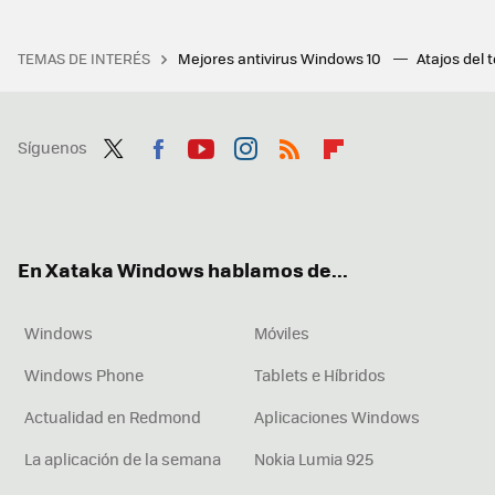
TEMAS DE INTERÉS
Mejores antivirus Windows 10
Atajos del 
Síguenos
Twit
Fac
You
Inst
RSS
Flip
ter
ebo
tub
agr
boa
ok
e
am
rd
En Xataka Windows hablamos de...
Windows
Móviles
Windows Phone
Tablets e Híbridos
Actualidad en Redmond
Aplicaciones Windows
La aplicación de la semana
Nokia Lumia 925