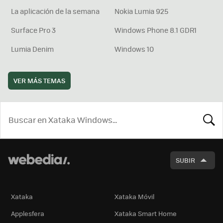
La aplicación de la semana
Nokia Lumia 925
Surface Pro 3
Windows Phone 8.1 GDR1
Lumia Denim
Windows 10
VER MÁS TEMAS
BUSCA
SUBIR
Xataka
Xataka Móvil
Applesfera
Xataka Smart Home