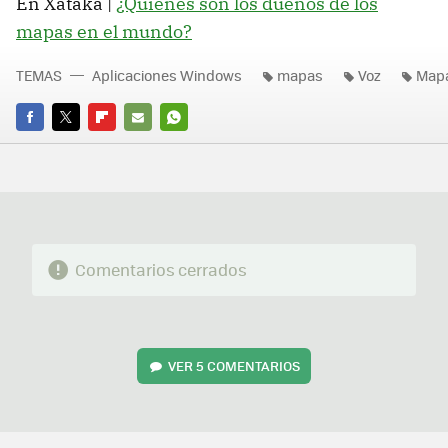
En Xataka |
¿Quiénes son los dueños de los
mapas en el mundo?
TEMAS
Aplicaciones Windows
mapas
Voz
Map
FACEBOOK
TWITTER
FLIPBOARD
E-
WHATSAPP
MAIL
Comentarios cerrados
VER
5 COMENTARIOS