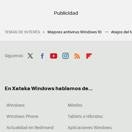
TEMAS DE INTERÉS
Mejores antivirus Windows 10
Atajos del 
Síguenos
Twit
Fac
You
Inst
RSS
Flip
ter
ebo
tub
agr
boa
ok
e
am
rd
En Xataka Windows hablamos de...
Windows
Móviles
Windows Phone
Tablets e Híbridos
Actualidad en Redmond
Aplicaciones Windows