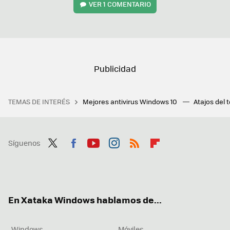
VER
1 COMENTARIO
TEMAS DE INTERÉS
Mejores antivirus Windows 10
Atajos del 
Síguenos
Twit
Fac
You
Inst
RSS
Flip
ter
ebo
tub
agr
boa
ok
e
am
rd
En Xataka Windows hablamos de...
Windows
Móviles