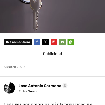
1 comentario
FACEBOOK
TWITTER
FLIPBOARD
E-
WHATSAPP
MAIL
5 Marzo 2020
Jose Antonio Carmona
Editor Senior
Cada vez nos preocupa más la privacidad y el