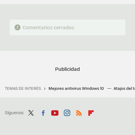
Comentarios cerrados
TEMAS DE INTERÉS
Mejores antivirus Windows 10
Atajos del 
Síguenos
Twit
Fac
You
Inst
RSS
Flip
ter
ebo
tub
agr
boa