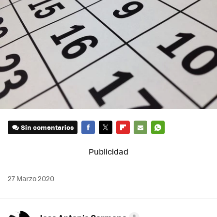
Sin comentarios
FACEBOOK
TWITTER
FLIPBOARD
E-
WHATSAPP
MAIL
27 Marzo 2020