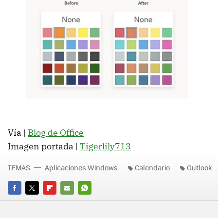
Vía |
Blog de Office
Imagen portada |
Tigerlily713
TEMAS
Aplicaciones Windows
Calendario
Outlook
FACEBOOK
TWITTER
FLIPBOARD
E-
WHATSAPP
MAIL