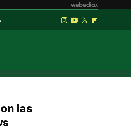
A
Instagram
Youtube
Twitter
Flipboard
on las
ws