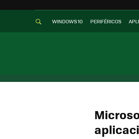
WINDOWS 10
PERIFÉRICOS
APL
Microso
aplicac