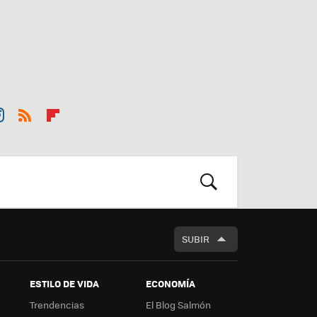
st
RSS
Flip
r
boa
m
rd
BUSCAR
SUBIR
ESTILO DE VIDA
ECONOMÍA
Trendencias
El Blog Salmón