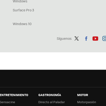
Windows
Surface Pro 3
Windows 10
Síguenos
Twit
Fac
You
In
ter
ebo
tub
ag
ok
e
a
ENTRETENIMIENTO
GASTRONOMÍA
MOTOR
Sensacine
Directo al Paladar
Motorpasión