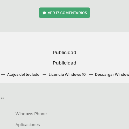
VER
17 COMENTARIOS
Atajos del teclado
Licencia Windows 10
Descargar Window
ué tarjeta gráfica tengo
Fórmulas Excel
DirectX
Fondos W
OneDrive
Nuevos Surface
..
Windows Phone
Aplicaciones