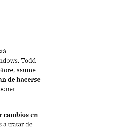
stá
Windows, Todd
Store, asume
tan de hacerse
 poner
or
cambios en
a tratar de