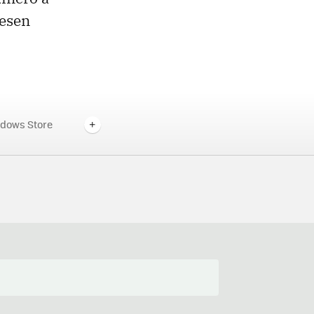
uesen
ndows Store