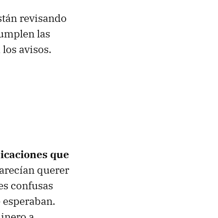
tán revisando
cumplen las
 los avisos.
licaciones que
parecían querer
es confusas
e esperaban.
dinero a