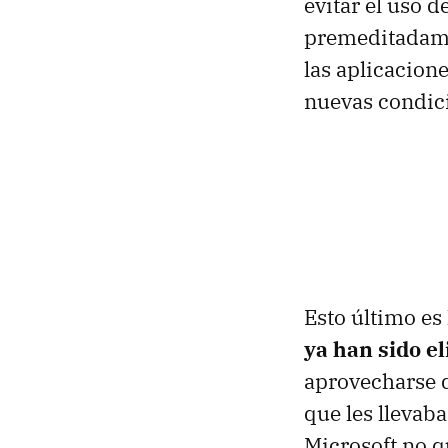
evitar el uso 
premeditadame
las aplicacion
nuevas condicio
Esto último es
ya han sido e
aprovecharse d
que les llevab
Microsoft no q