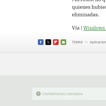
quienes hubies
eliminadas.
Vía |
Windows 
TEMAS
Aplicacio
Window
FACEBOOK
TWITTER
FLIPBOARD
E-
MAIL
Comentarios cerrados