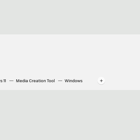
s 11
Media Creation Tool
Windows
indows
WhatsApp para ordenador