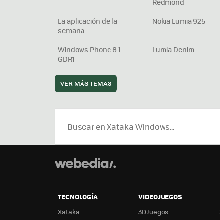
Redmond
La aplicación de la
Nokia Lumia 925
semana
Windows Phone 8.1
Lumia Denim
GDR1
VER MÁS TEMAS
TECNOLOGÍA
VIDEOJUEGOS
Xataka
3DJuegos