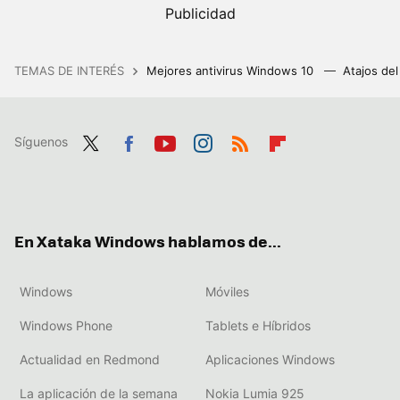
TEMAS DE INTERÉS
Mejores antivirus Windows 10
Atajos de
Síguenos
Twit
Fac
You
Inst
RSS
Flip
ter
ebo
tub
agr
boa
ok
e
am
rd
En Xataka Windows hablamos de...
Windows
Móviles
Windows Phone
Tablets e Híbridos
Actualidad en Redmond
Aplicaciones Windows
La aplicación de la semana
Nokia Lumia 925