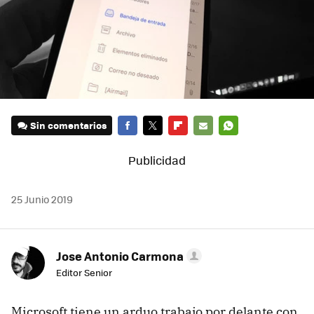
Sin comentarios
FACEBOOK
TWITTER
FLIPBOARD
E-
WHATSAPP
MAIL
25 Junio 2019
Jose Antonio Carmona
Editor Senior
Microsoft tiene un arduo trabajo por delante con