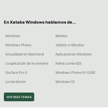
Twit
Fac
You
Inst
RSS
Flip
ter
ebo
tub
agr
boa
ok
e
am
rd
En Xataka Windows hablamos de...
Windows
Móviles
Windows Phone
Tablets e Híbridos
Actualidad en Redmond
Aplicaciones Windows
La aplicación de la semana
Nokia Lumia 925
Surface Pro 3
Windows Phone 8.1 GDR1
Lumia Denim
Windows 10
VER MÁS TEMAS