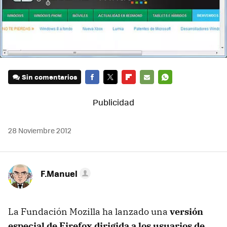
Sin comentarios
FACEBOOK
TWITTER
FLIPBOARD
E-
WHATSAPP
MAIL
28 Noviembre 2012
F.Manuel
La Fundación Mozilla ha lanzado una
versión
especial de Firefox dirigida a los usuarios de