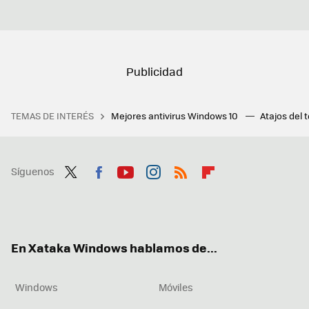
TEMAS DE INTERÉS
Mejores antivirus Windows 10
Atajos del 
Síguenos
Twit
Fac
You
Inst
RSS
Flip
ter
ebo
tub
agr
boa
ok
e
am
rd
En Xataka Windows hablamos de...
Windows
Móviles