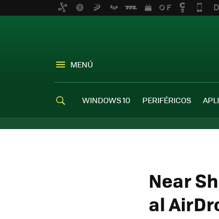
MENÚ
WINDOWS 10
PERIFÉRICOS
APL
Near Sh
al AirD