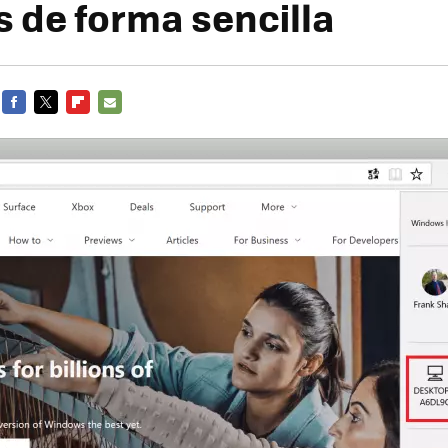
s de forma sencilla
FACEBOOK
TWITTER
FLIPBOARD
E-
MAIL