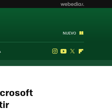
NUEVO
A
Instagram
Youtube
Twitter
Flipboard
icrosoft
ir