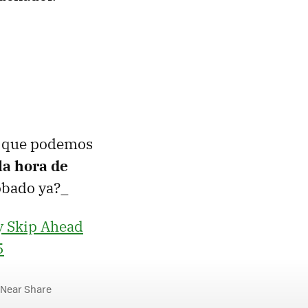
es que podemos
la hora de
obado ya?_
 y Skip Ahead
5
Near Share