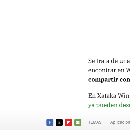
Se trata de un
encontrar en 
compartir cont
En Xataka Win
ya pueden desc
TEMAS
Aplicacio
FACEBOOK
TWITTER
FLIPBOARD
E-