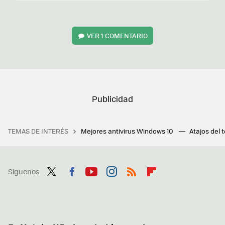
VER
1 COMENTARIO
TEMAS DE INTERÉS
Mejores antivirus Windows 10
Atajos del 
Síguenos
Twit
Fac
You
Inst
RSS
Flip
ter
ebo
tub
agr
boa
ok
e
am
rd