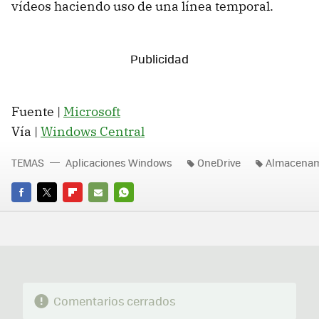
vídeos haciendo uso de una línea temporal.
Fuente |
Microsoft
Vía |
Windows Central
TEMAS
Aplicaciones Windows
OneDrive
Almacenam
FACEBOOK
TWITTER
FLIPBOARD
E-
WHATSAPP
MAIL
Comentarios cerrados