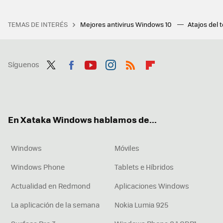
TEMAS DE INTERÉS
Mejores antivirus Windows 10
Atajos del 
Síguenos
Twit
Fac
You
Inst
RSS
Flip
ter
ebo
tub
agr
boa
ok
e
am
rd
En Xataka Windows hablamos de...
Windows
Móviles
Windows Phone
Tablets e Híbridos
Actualidad en Redmond
Aplicaciones Windows
La aplicación de la semana
Nokia Lumia 925