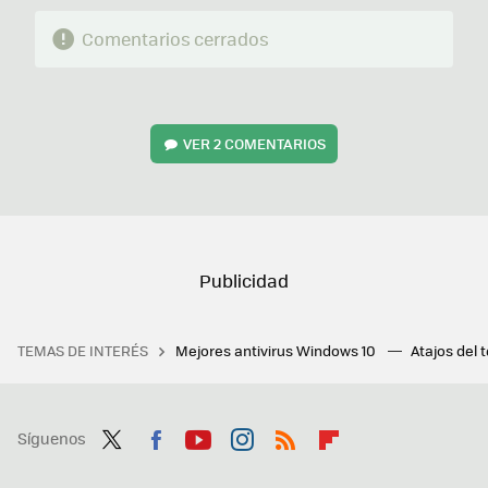
Comentarios cerrados
VER
2 COMENTARIOS
TEMAS DE INTERÉS
Mejores antivirus Windows 10
Atajos del 
Síguenos
Twit
Fac
You
Inst
RSS
Flip