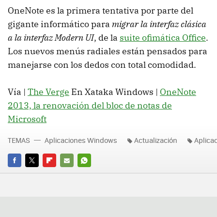
OneNote es la primera tentativa por parte del
gigante informático para
migrar la interfaz clásica
a la interfaz Modern UI
, de la
suite ofimática Office
.
Los nuevos menús radiales están pensados para
manejarse con los dedos con total comodidad.
Vía |
The Verge
En Xataka Windows |
OneNote
2013, la renovación del bloc de notas de
Microsoft
TEMAS
Aplicaciones Windows
Actualización
Aplica
FACEBOOK
TWITTER
FLIPBOARD
E-
WHATSAPP
MAIL