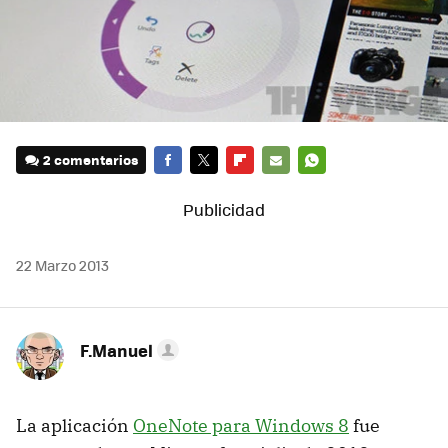
2 comentarios
FACEBOOK
TWITTER
FLIPBOARD
E-
WHATSAPP
MAIL
22 Marzo 2013
F.Manuel
La aplicación
OneNote para Windows 8
fue