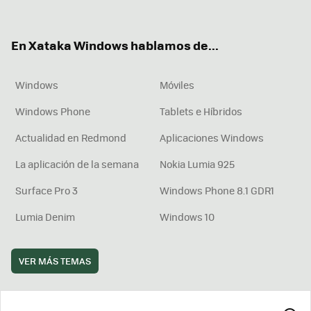
ter
ebo
tub
agr
boa
ok
e
am
rd
En Xataka Windows hablamos de...
Windows
Móviles
Windows Phone
Tablets e Híbridos
Actualidad en Redmond
Aplicaciones Windows
La aplicación de la semana
Nokia Lumia 925
Surface Pro 3
Windows Phone 8.1 GDR1
Lumia Denim
Windows 10
VER MÁS TEMAS