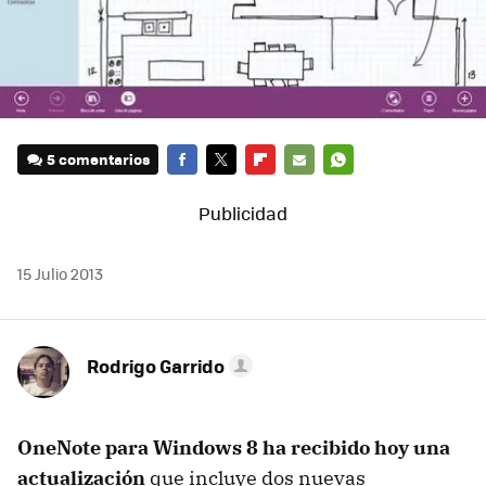
5 comentarios
FACEBOOK
TWITTER
FLIPBOARD
E-
WHATSAPP
MAIL
15 Julio 2013
Rodrigo Garrido
OneNote para Windows 8 ha recibido hoy una
actualización
que incluye dos nuevas