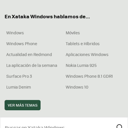
ter
ebo
tub
agr
boa
ok
e
am
rd
En Xataka Windows hablamos de...
Windows
Móviles
Windows Phone
Tablets e Híbridos
Actualidad en Redmond
Aplicaciones Windows
La aplicación de la semana
Nokia Lumia 925
Surface Pro 3
Windows Phone 8.1 GDR1
Lumia Denim
Windows 10
VER MÁS TEMAS