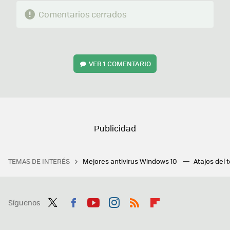
Comentarios cerrados
VER
1 COMENTARIO
TEMAS DE INTERÉS
Mejores antivirus Windows 10
Atajos del 
Síguenos
Twit
Fac
You
Inst
RSS
Flip