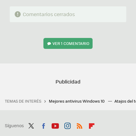
Comentarios cerrados
VER
1 COMENTARIO
TEMAS DE INTERÉS
Mejores antivirus Windows 10
Atajos del 
Síguenos
Twit
Fac
You
Inst
RSS
Flip