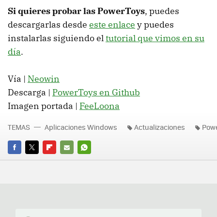
Si quieres probar las PowerToys
, puedes
descargarlas desde
este enlace
y puedes
instalarlas siguiendo el
tutorial que vimos en su
día
.
Vía |
Neowin
Descarga |
PowerToys en Github
Imagen portada |
FeeLoona
TEMAS
Aplicaciones Windows
Actualizaciones
Powe
FACEBOOK
TWITTER
FLIPBOARD
E-
WHATSAPP
MAIL