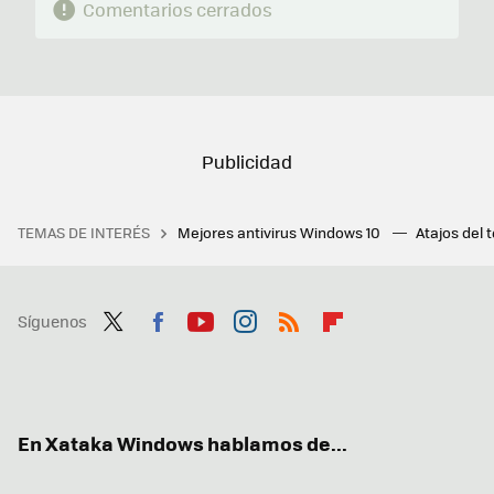
Comentarios cerrados
TEMAS DE INTERÉS
Mejores antivirus Windows 10
Atajos del 
Síguenos
Twit
Fac
You
Inst
RSS
Flip
ter
ebo
tub
agr
boa
ok
e
am
rd
En Xataka Windows hablamos de...