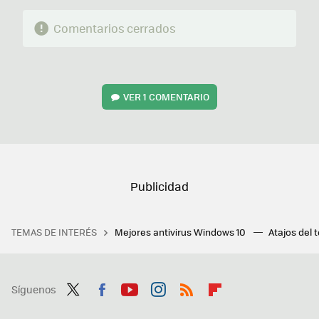
Comentarios cerrados
VER
1 COMENTARIO
TEMAS DE INTERÉS
Mejores antivirus Windows 10
Atajos del 
Síguenos
Twit
Fac
You
Inst
RSS
Flip