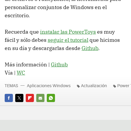
personalizar conjuntos de Windows en el
escritorio.
Recuerda que
instalar las PowerToys
es muy
fácil y sólo debes
seguir el tutorial
que hicimos
en su día y descargarlas desde
Github
.
Más información |
Github
Vía |
WC
TEMAS
Aplicaciones Windows
Actualización
Power 
FACEBOOK
TWITTER
FLIPBOARD
E-
WHATSAPP
MAIL