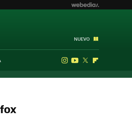
NUEVO
A
Instagram
Youtube
Twitter
Flipboard
fox