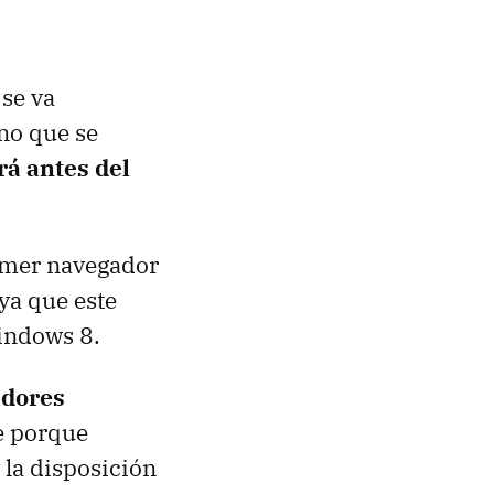
 se va
 no que se
rá antes del
rimer navegador
ya que este
indows 8.
adores
te porque
 la disposición