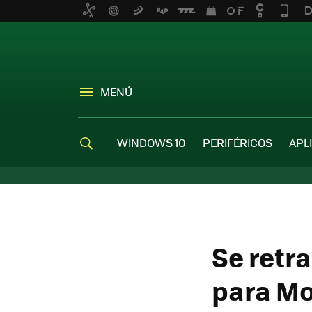
MENÚ
WINDOWS 10
PERIFÉRICOS
APL
Se retr
para Mo