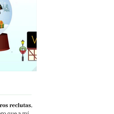
ros reclutas
,
ero que a mí