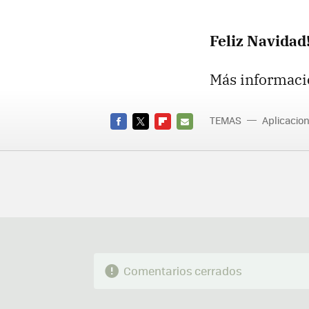
Feliz Navidad!
Más informaci
TEMAS
Aplicacio
FACEBOOK
TWITTER
FLIPBOARD
E-
MAIL
Comentarios cerrados