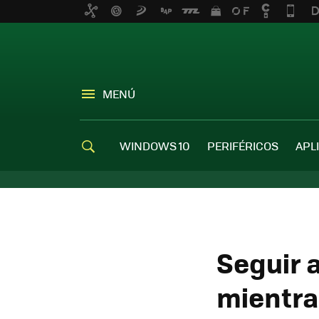
MENÚ
WINDOWS 10
PERIFÉRICOS
APL
Seguir 
mientra