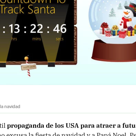
la navidad
til
propaganda de los USA para atraer a futu
o excusa la fiesta de navidad y a Papá Noel. P