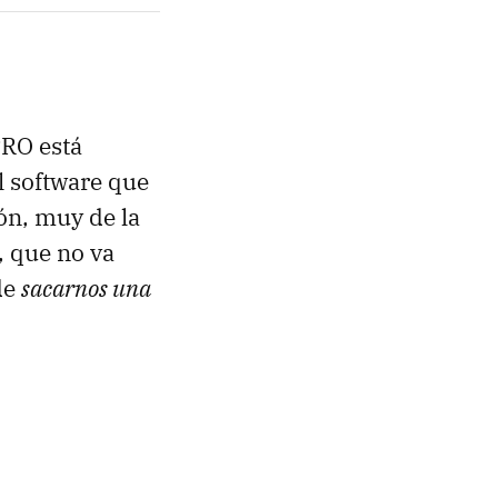
PRO está
el software que
ión, muy de la
, que no va
de
sacarnos una