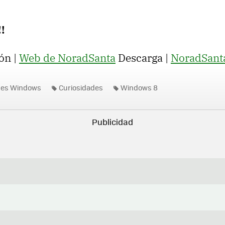
!
ón |
Web de NoradSanta
Descarga |
NoradSanta
nes Windows
Curiosidades
Windows 8