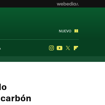
NUEVO
A
Instagram
Youtube
Twitter
Flipboard
do
l carbón