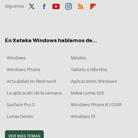
Síguenos
Twit
Fac
You
Inst
RSS
Flip
ter
ebo
tub
agr
boa
ok
e
am
rd
En Xataka Windows hablamos de...
Windows
Móviles
Windows Phone
Tablets e Híbridos
Actualidad en Redmond
Aplicaciones Windows
La aplicación de la semana
Nokia Lumia 925
Surface Pro 3
Windows Phone 8.1 GDR1
Lumia Denim
Windows 10
VER MÁS TEMAS