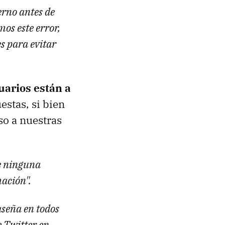
erno antes de
os este error,
 para evitar
uarios están a
stas, si bien
so a nuestras
e ninguna
mación".
seña en todos
e Twitter en