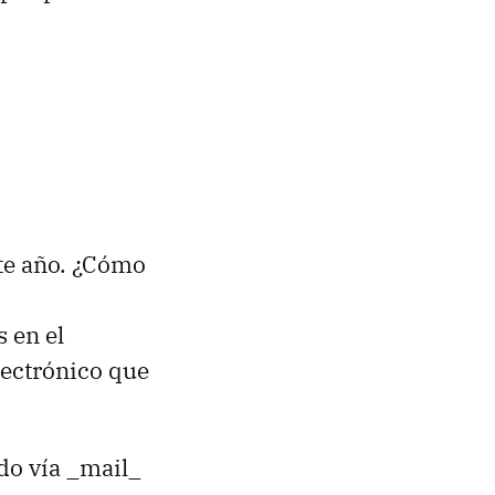
te año. ¿Cómo
 en el
lectrónico que
o vía _mail_