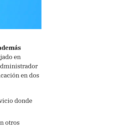
 además
jado en
administrador
ficación en dos
rvicio donde
en otros