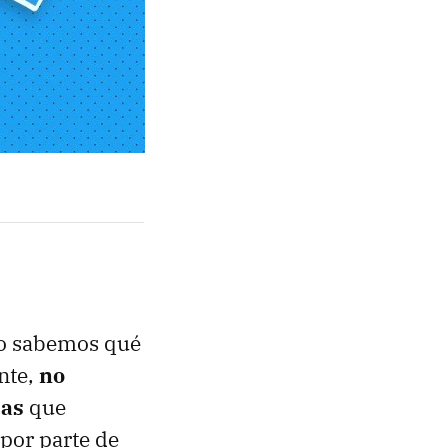
 No sabemos qué
nte,
no
sas
que
 por parte de