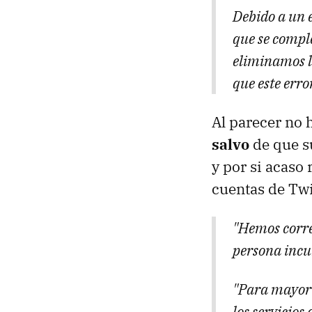
Debido a un e
que se compl
eliminamos l
que este erro
Al parecer no 
salvo
de que s
y por si acaso
cuentas de Twi
"Hemos corre
persona incum
"Para mayor 
los servicios