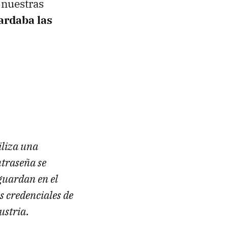
 nuestras
ardaba las
iliza una
ntraseña se
guardan en el
s credenciales de
ustria.