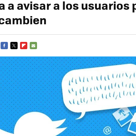
 a avisar a los usuarios 
 cambien
FACEBOOK
TWITTER
FLIPBOARD
E-
MAIL