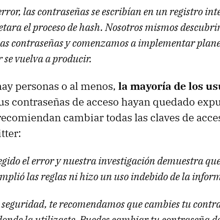
rror, las contraseñas se escribían en un registro int
etara el proceso de hash. Nosotros mismos descubrim
as contraseñas y comenzamos a implementar planes
r se vuelva a producir.
hay personas o al menos,
la mayoría de los us
us contraseñas de acceso hayan quedado expue
 recomiendan cambiar todas las claves de acce
tter:
gido el error y nuestra investigación demuestra qu
plió las reglas ni hizo un uso indebido de la infor
seguridad, te recomendamos que cambies tu contra
 donde la utilizaste. Puedes cambiar tu contraseña d