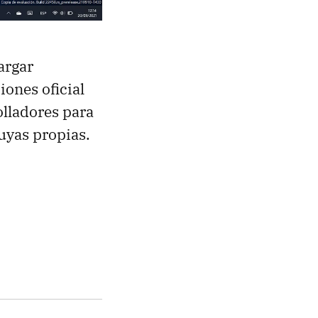
argar
iones oficial
olladores para
uyas propias.