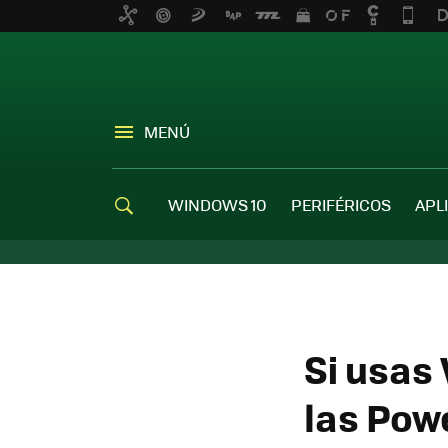
MENÚ
WINDOWS 10
PERIFÉRICOS
APL
Si usas
las Pow