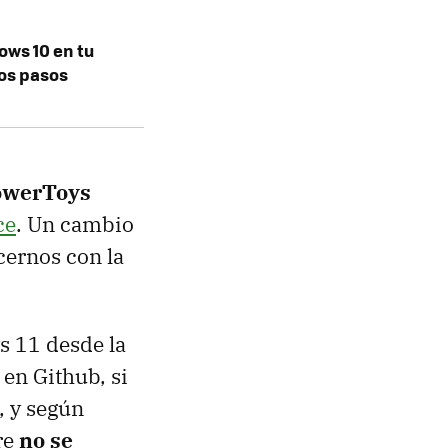
ows 10 en tu
tos pasos
PowerToys
ce
. Un cambio
ernos con la
s 11 desde la
en Github, si
, y según
re
no se