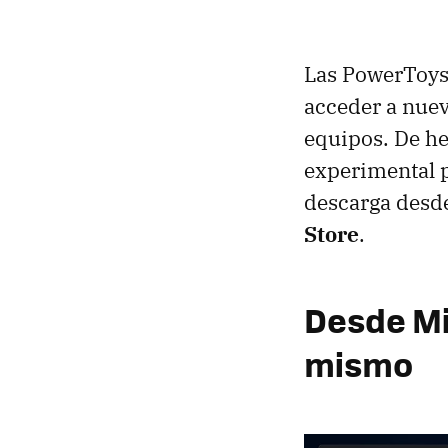
Las PowerToys 
acceder a nuev
equipos. De h
experimental p
descarga desd
Store
.
Desde Mic
mismo