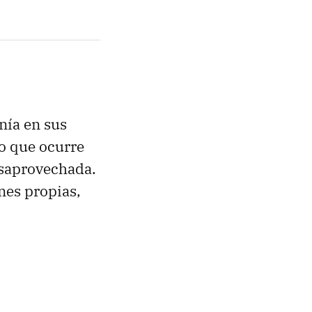
nía en sus
lo que ocurre
esaprovechada.
ones propias,