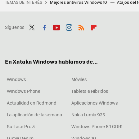
TEMAS DE INTERÉS
Mejores antivirus Windows 10
Atajos del 
Síguenos
Twit
Fac
You
Inst
RSS
Flip
ter
ebo
tub
agr
boa
ok
e
am
rd
En Xataka Windows hablamos de...
Windows
Móviles
Windows Phone
Tablets e Híbridos
Actualidad en Redmond
Aplicaciones Windows
La aplicación de la semana
Nokia Lumia 925
Surface Pro 3
Windows Phone 8.1 GDR1
Lumia Denim
Windows 10