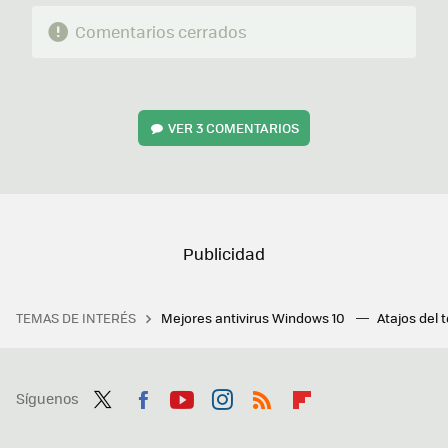
Comentarios cerrados
VER
3 COMENTARIOS
TEMAS DE INTERÉS
Mejores antivirus Windows 10
Atajos del 
Síguenos
Twit
Fac
You
Inst
RSS
Flip