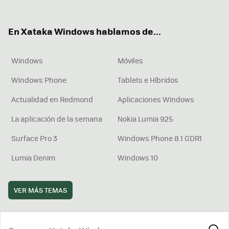
ter
ebo
tub
agr
boa
ok
e
am
rd
En Xataka Windows hablamos de...
Windows
Móviles
Windows Phone
Tablets e Híbridos
Actualidad en Redmond
Aplicaciones Windows
La aplicación de la semana
Nokia Lumia 925
Surface Pro 3
Windows Phone 8.1 GDR1
Lumia Denim
Windows 10
VER MÁS TEMAS