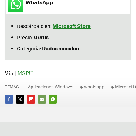
WhatsApp
Microsoft Store
Descárgalo en:
Gratis
Precio:
Redes sociales
Categoría:
Vía |
MSPU
TEMAS
Aplicaciones Windows
whatsapp
Microsoft 
FACEBOOK
TWITTER
FLIPBOARD
E-
WHATSAPP
MAIL