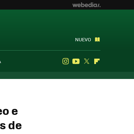
NUEVO
A
Instagram
Youtube
Twitter
Flipboard
eo e
s de