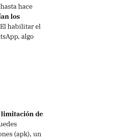
 hasta hace
ían los
l habilitar el
atsApp, algo
 limitación de
puedes
nes (apk), un