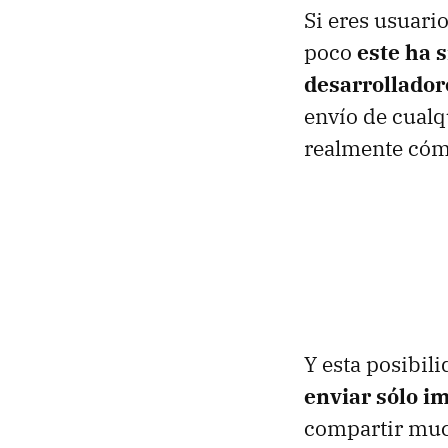
Si eres usuari
poco
este ha 
desarrolladore
envío de cualq
realmente có
Y esta posibil
enviar sólo i
compartir much