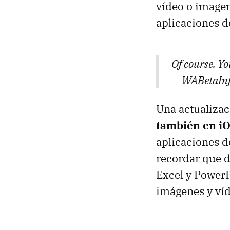
vídeo o imagen
aplicaciones d
Of course. Yo
— WABetaInf
Una actualiza
también en iO
aplicaciones 
recordar que 
Excel y PowerP
imágenes y ví