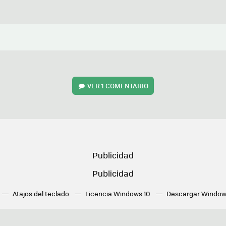
VER
1 COMENTARIO
Atajos del teclado
Licencia Windows 10
Descargar Window
ué tarjeta gráfica tengo
Fórmulas Excel
DirectX
Fondos W
OneDrive
Nuevos Surface