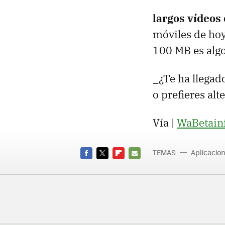
largos vídeos 
móviles de hoy
100 MB es alg
_¿Te ha llegad
o prefieres al
Vía |
WaBetain
TEMAS
Aplicacio
FACEBOOK
TWITTER
FLIPBOARD
E-
MAIL