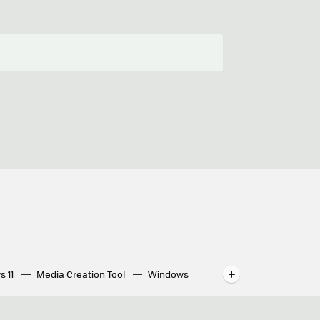
s 11
Media Creation Tool
Windows
indows
WhatsApp para ordenador