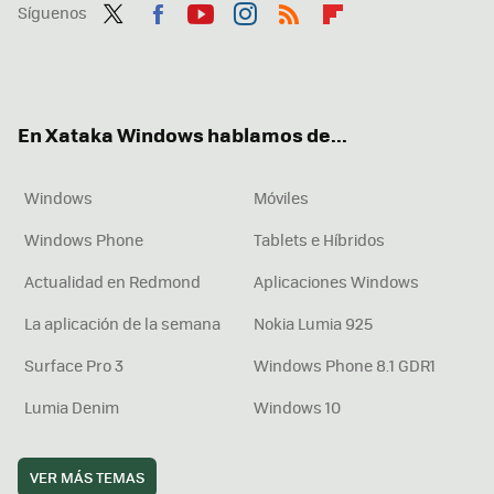
Síguenos
Twit
Fac
You
Inst
RSS
Flip
ter
ebo
tub
agr
boa
ok
e
am
rd
En Xataka Windows hablamos de...
Windows
Móviles
Windows Phone
Tablets e Híbridos
Actualidad en Redmond
Aplicaciones Windows
La aplicación de la semana
Nokia Lumia 925
Surface Pro 3
Windows Phone 8.1 GDR1
Lumia Denim
Windows 10
VER MÁS TEMAS