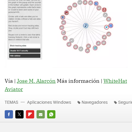
Vía |
Jose M. Alarcón
Más información |
WhiteHat
Aviator
TEMAS
Aplicaciones Windows
Navegadores
Seguri
FACEBOOK
TWITTER
FLIPBOARD
E-
WHATSAPP
MAIL