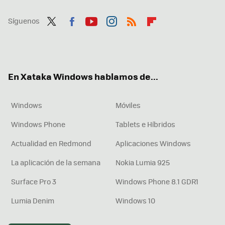
Síguenos
Twit
Fac
You
Inst
RSS
Flip
ter
ebo
tub
agr
boa
ok
e
am
rd
En Xataka Windows hablamos de...
Windows
Móviles
Windows Phone
Tablets e Híbridos
Actualidad en Redmond
Aplicaciones Windows
La aplicación de la semana
Nokia Lumia 925
Surface Pro 3
Windows Phone 8.1 GDR1
Lumia Denim
Windows 10