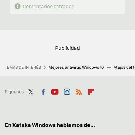
Comentarios cerrados
TEMAS DE INTERÉS
Mejores antivirus Windows 10
Atajos del 
Síguenos
Twit
Fac
You
Inst
RSS
Flip
ter
ebo
tub
agr
boa
ok
e
am
rd
En Xataka Windows hablamos de...