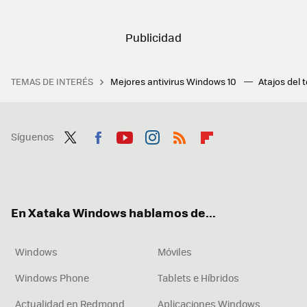
TEMAS DE INTERÉS
Mejores antivirus Windows 10
Atajos del 
Síguenos
Twit
Fac
You
Inst
RSS
Flip
ter
ebo
tub
agr
boa
ok
e
am
rd
En Xataka Windows hablamos de...
Windows
Móviles
Windows Phone
Tablets e Híbridos
Actualidad en Redmond
Aplicaciones Windows