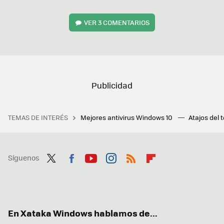
VER
3 COMENTARIOS
TEMAS DE INTERÉS
Mejores antivirus Windows 10
Atajos del 
Síguenos
Twit
Fac
You
Inst
RSS
Flip
ter
ebo
tub
agr
boa
ok
e
am
rd
En Xataka Windows hablamos de...